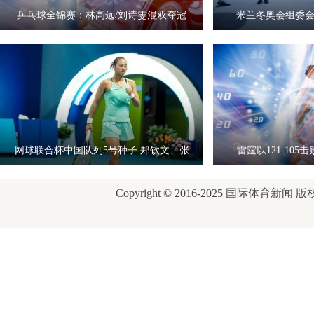
乒乓球全锦赛：林高远/刘诗雯混双夺冠
米兰冬奥会组委
网球联合杯中国队列5号种子 郑钦文、张
雷霆以121-10
之
Copyright © 2016-2025 国际体育新闻 