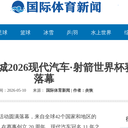
足球
篮球
冰雪
乒|羽
水上世界
城2026现代汽车·射箭世界
落幕
：2026-05-10
来源：
国际体育新闻 | 作者：炎恢
海站活动圆满落幕，来自全球42个国家和地区的
赛事创立 20 周年、现代汽车冠名 11 年之