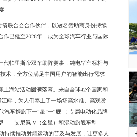
宴
世界射箭联合会合作伙伴，以冠名赞助商身份持续
合作已延至2028年，成为全球汽车行业与国际
和新一代帕里斯帝双车助阵赛事，纯电轿车标杆与
源技术，全方位满足中国用户的智能出行需求
界杯赛上海站活动圆满落幕。来自全球42个国家和
黄浦江畔，为人们奉上了一场场高水准、高观赏
汽车携旗下一“星”一“舰”：专属电动化品牌
车型——艾尼氪 V（金星）和混动旗舰车型——
动持续推动射箭运动的普及与发展，让更多人