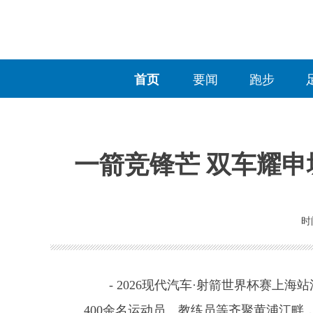
首页
要闻
跑步
一箭竞锋芒 双车耀申
时间
- 2026现代汽车·射箭世界杯赛上
400余名运动员、教练员等齐聚黄浦江畔，在