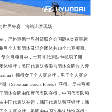
·射箭世界杯赛上海站比赛现场
一站，严格遵循世界射箭联合会国际A类赛事标
曲弓个人和团体及混合团体共10个比赛项目。
。复合弓项目中，土耳其代表队包揽男子团
团体铜牌；美国代表队将混合团体金牌收入囊
 Jaatma）摘得女子个人赛金牌，男子个人赛金
astian Garcia Flores）获得。反曲弓项
子团体金牌由印度代表队夺得，中国代表队和
由中国代表队夺得，韩国代表队荣获银牌；韩
）摘得女子个人赛金牌，银牌由中国选手朱静怡夺得；