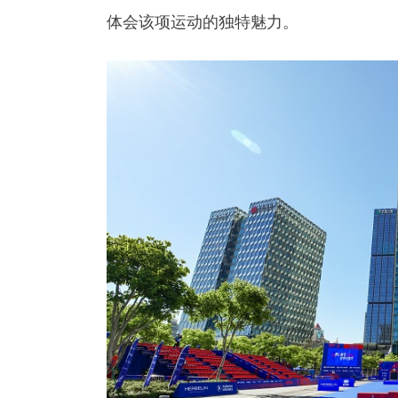
体会该项运动的独特魅力。