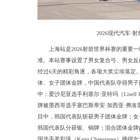
2026现代汽车
上海站是2026射箭世界杯赛的重要
准。本站赛事设置了男女复合弓、男女反
经过6天的精彩角逐，各项大奖尘埃落定
体、女子团体金牌，中国代表队夺得男子
中；爱沙尼亚选手利塞尔·亚特玛（Lisell
牌被墨西哥选手塞巴斯蒂安·加西亚·弗洛雷斯（Seb
目中，韩国代表队斩获男子团体金牌；女
韩国代表队分获银、铜牌；混合团体金牌
国选手姜彩瑛（Kang Chaeyoung