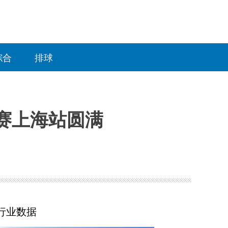
综合
排球
杯赛上海站圆满
行业数据