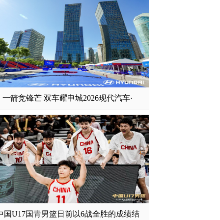
一箭竞锋芒 双车耀申城2026现代汽车·
中国U17国青男篮日前以6战全胜的成绩结