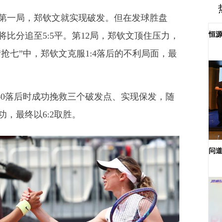
局，郑钦文就实现破发。但在发球胜盘
恒源
比分追至5:5平。第12局，郑钦文顶住压力，
抢七”中，郑钦文克服1:4落后的不利局面，最
落后时成功挽救三个破发点、实现保发，随
，最终以6:2取胜。
问道