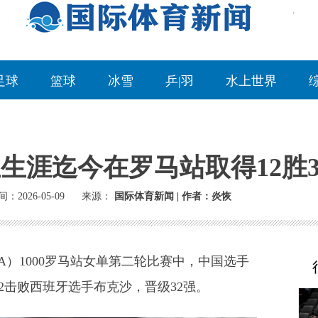
足球
篮球
冰雪
乒|羽
水上世界
生涯迄今在罗马站取得12胜
：2026-05-09
来源：
国际体育新闻 | 作者：炎恢
）1000罗马站女单第二轮比赛中，中国选手
6:2击败西班牙选手布克沙，晋级32强。