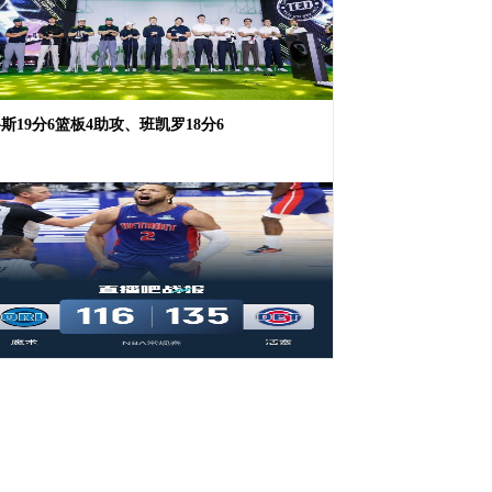
斯19分6篮板4助攻、班凯罗18分6