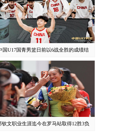
中国U17国青男篮日前以6战全胜的成绩结
郑钦文职业生涯迄今在罗马站取得12胜3负