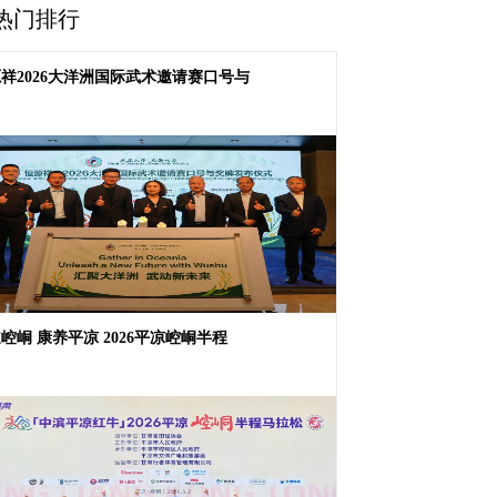
热门排行
祥2026大洋洲国际武术邀请赛口号与
崆峒 康养平凉 2026平凉崆峒半程