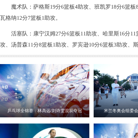
魔术队：萨格斯19分6篮板4助攻、班凯罗18分6篮板8
瓦格纳12分7篮板1助攻。
活塞队：康宁汉姆27分6篮板11助攻、哈里斯16分11篮
攻、汤普森11分8篮板1助攻、罗宾逊10分6篮板3助攻、
乒乓球全锦赛：林高远/刘诗雯混双夺冠
米兰冬奥会组委