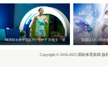
网球联合杯中国队列5号种子 郑钦文、张
雷霆以121-10
之
Copyright © 2016-2025 国际体育新闻 