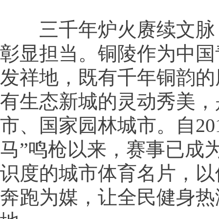
三千年炉火赓续文脉
彰显担当。铜陵作为中国
发祥地，既有千年铜韵的
有生态新城的灵动秀美，
市、国家园林城市。自20
马”鸣枪以来，赛事已成
识度的城市体育名片，以
奔跑为媒，让全民健身热