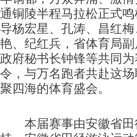
通铜陵半程马拉松正式鸣
导杨宏星、孔涛、昌红梅
艳、纪红兵，省体育局副
政府秘书长钟锋等共同为
令，与万名跑者共赴这场
聚四海的体育盛会。
本届赛事由安徽省田