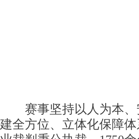
赛事坚持以人为本、
建全方位、立体化保障体