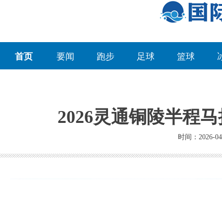
首页
要闻
跑步
足球
篮球
2026灵通铜陵半程
时间：2026-04