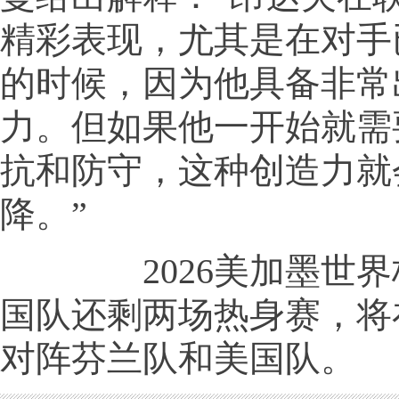
精彩表现，尤其是在对手
的时候，因为他具备非常
力。但如果他一开始就需
抗和防守，这种创造力就
降。”
2026美加墨世界
国队还剩两场热身赛，将
对阵芬兰队和美国队。