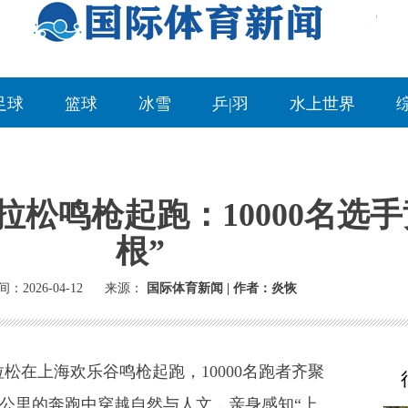
足球
篮球
冰雪
乒|羽
水上世界
马拉松鸣枪起跑：10000名选
根”
：2026-04-12
来源：
国际体育新闻 | 作者：炎恢
松在上海欢乐谷鸣枪起跑，10000名跑者齐聚
975公里的奔跑中穿越自然与人文，亲身感知“上