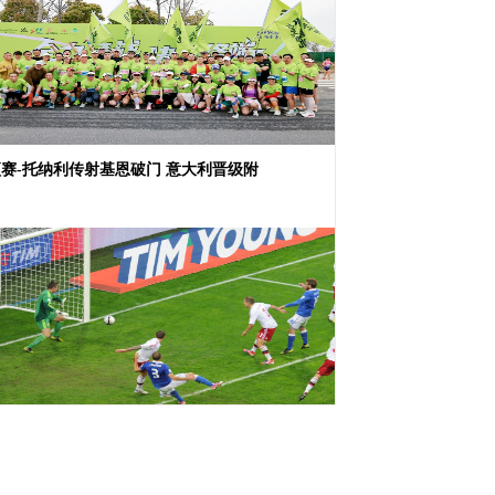
赛-托纳利传射基恩破门 意大利晋级附