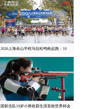
2026上海佘山半程马拉松鸣枪起跑：10
中国射击队19岁小将收获生涯首枚世界杯金