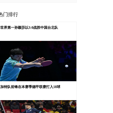
热门排行
世界第一孙颖莎以3:0战胜中国台北队
加特队前锋在本赛季德甲联赛打入18球