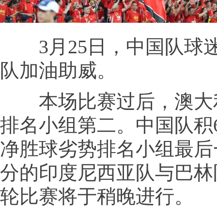
3月25日，中国队球
队加油助威。
本场比赛过后，澳大利
排名小组第二。中国队积
净胜球劣势排名小组最后
分的印度尼西亚队与巴林
轮比赛将于稍晚进行。