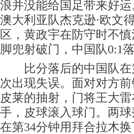
浪并没能给国足带来好运
澳大利亚队杰克逊·欧文
区，黄政宇在防守时不慎
脚兜射破门，中国队0:1
比分落后的中国队在第
次出现失误。面对对方前
皮莱的抽射，门将王大雷
手，皮球滚入球门。两球
在第34分钟用拜合拉木