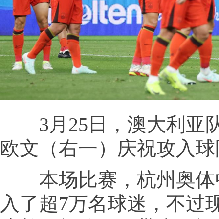
3月25日，澳大利亚队
欧文（右一）庆祝攻入球
本场比赛，杭州奥体
入了超7万名球迷，不过