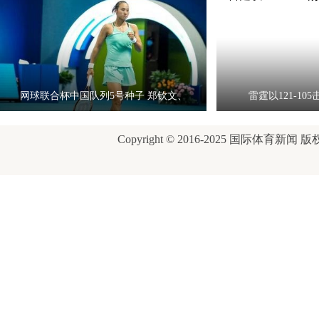
网球联合杯中国队列5号种子 郑钦文、
雷霆以121-1
Copyright © 2016-2025 国际体育新闻 