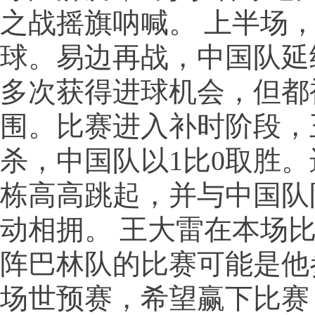
之战摇旗呐喊。 上半场
球。易边再战，中国队延
多次获得进球机会，但都
围。比赛进入补时阶段，
杀，中国队以1比0取胜
栋高高跳起，并与中国队
动相拥。 王大雷在本场
阵巴林队的比赛可能是他
场世预赛，希望赢下比赛