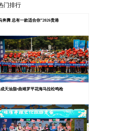
热门排行
马奔腾 总有一款适合你”2026贵港
26成天油脂•曲靖罗平花海马拉松鸣枪