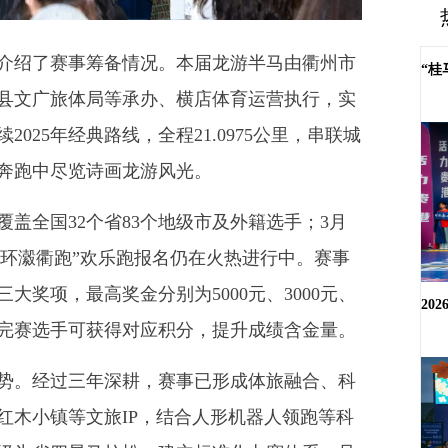
绍了赛事筹备情况。本届龙游半马由衢州市
“桂
县文广旅体局等承办、横店体育运营执行，实
025年经典路线，全程21.0975公里，串联城
奔跑中尽览诗画龙游风光。
全国32个省83个地级市及外籍选手；3月
里“环瀫衢跑”欢乐跑报名仍在火热进行中。赛事
奖项，最高奖金分别为5000元、3000元、
20
，完赛选手可获得对应积分，提升成绩含金量。
。经过三年深耕，赛事已形成体旅融合、科
红木小镇等文旅IP，结合人形机器人领跑等科