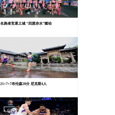
00名跑者竞逐土城 “四渡赤水”燃动
21+7+7布伦森28分 尼克斯4人