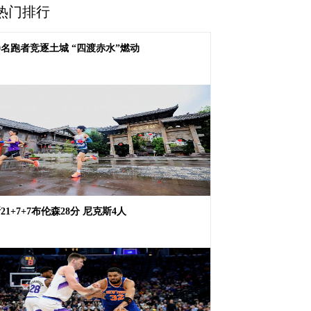
热门排行
00名跑者竞逐土城 “四渡赤水”燃动
21+7+7布伦森28分 尼克斯4人