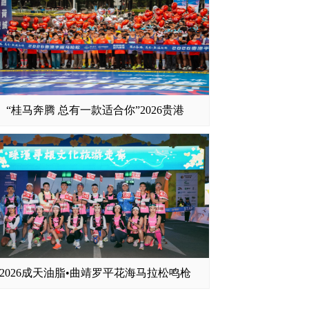
“桂马奔腾 总有一款适合你”2026贵港
2026成天油脂•曲靖罗平花海马拉松鸣枪