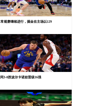
A常规赛继续进行，掘金在主场以129
同3-0胜波尔卡诺娃晋级16强