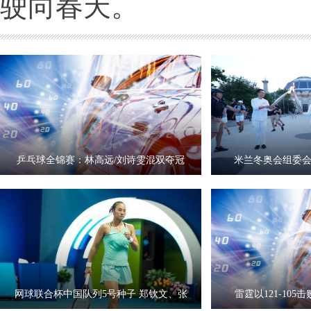
驶向春天。
乒乓球全锦赛：林高远/刘诗雯混双夺冠
米兰冬奥会组委
网球联合杯中国队列5号种子 郑钦文、张
雷霆以121-10