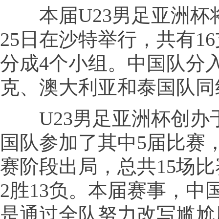
本届U23男足亚洲杯将
25日在沙特举行，共有1
分成4个小组。中国队分
克、澳大利亚和泰国队同
U23男足亚洲杯创办于2
国队参加了其中5届比赛
赛阶段出局，总共15场
2胜13负。本届赛事，中
是通过全队努力改写尴尬