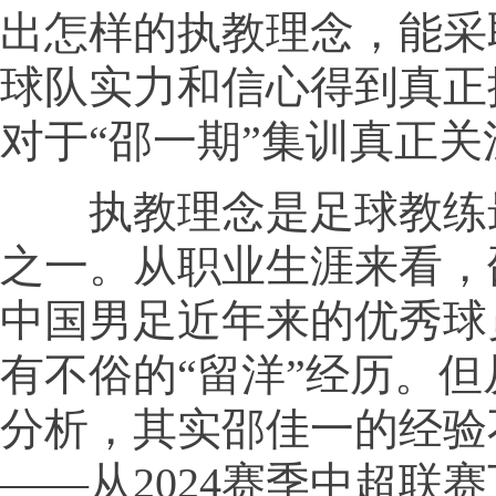
出怎样的执教理念，能采
球队实力和信心得到真正
对于“邵一期”集训真正
执教理念是足球教练
之一。从职业生涯来看，
中国男足近年来的优秀球
有不俗的“留洋”经历。
分析，其实邵佳一的经验
——从2024赛季中超联