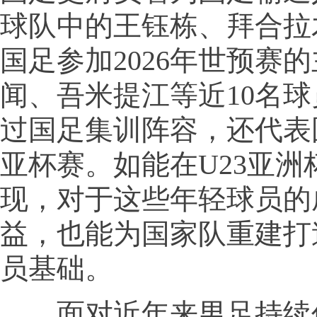
球队中的王钰栋、拜合拉
国足参加2026年世预赛
闻、吾米提江等近10名
过国足集训阵容，还代表
亚杯赛。如能在U23亚洲
现，对于这些年轻球员的
益，也能为国家队重建打
员基础。
面对近年来男足持续