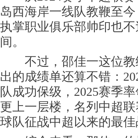
岛西海岸一线队教鞭至今
执掌职业俱乐部帅印也不
间。
不过，邵佳一这位教练
出的成绩单还算不错：20
队成功保级，2025赛季
更上一层楼，名列中超联
球队征战中超以来的最佳