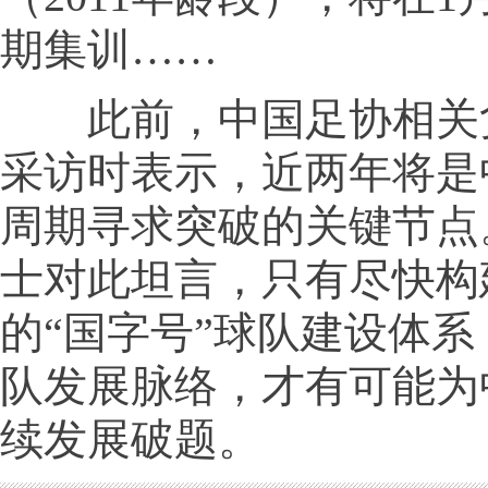
期集训……
此前，中国足协相关
采访时表示，近两年将是
周期寻求突破的关键节点
士对此坦言，只有尽快构
的“国字号”球队建设体
队发展脉络，才有可能为
续发展破题。