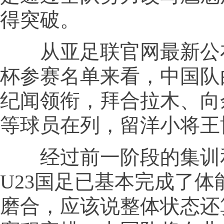
得突破。
从亚足联官网最新公布
杯参赛名单来看，中国队
纪闻领衔，拜合拉木、向
等球员在列，留洋小将王
经过前一阶段的集训
U23国足已基本完成了体
磨合，应该说整体状态还