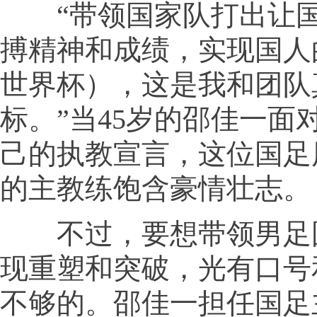
“带领国家队打出让国
搏精神和成绩，实现国人
世界杯），这是我和团队
标。”当45岁的邵佳一面
己的执教宣言，这位国足
的主教练饱含豪情壮志。
不过，要想带领男足
现重塑和突破，光有口号
不够的。邵佳一担任国足