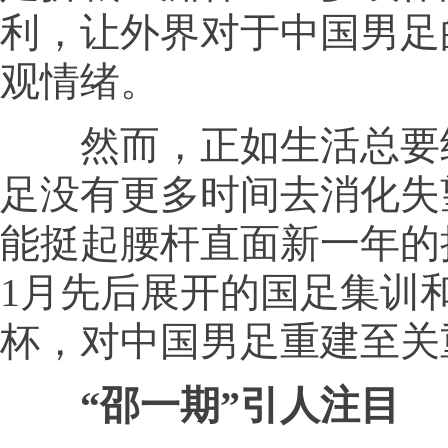
利，让外界对于中国男足
观情绪。
然而，正如生活总要
足没有更多时间去消化失
能挺起腰杆直面新一年的挑
1月先后展开的国足集训和
杯，对中国男足重建至关
“邵一期”引人注目