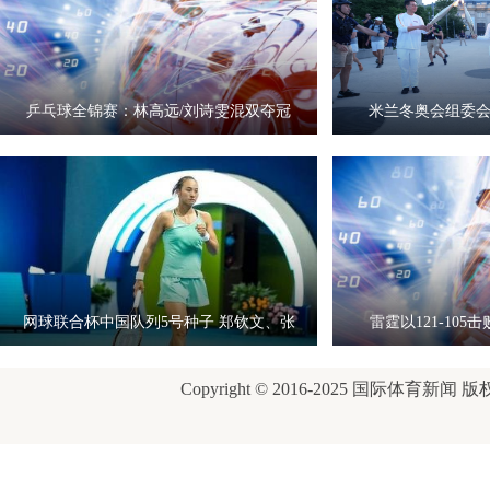
乒乓球全锦赛：林高远/刘诗雯混双夺冠
米兰冬奥会组委
网球联合杯中国队列5号种子 郑钦文、张
雷霆以121-10
之
Copyright © 2016-2025 国际体育新闻 