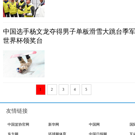
中国选手杨文龙夺得男子单板滑雪大跳台季
世界杯领奖台
1
2
3
4
5
友情链接
中国篮协官网
新华网
中国网
国
东方网
环球网体育
中国日报网
互