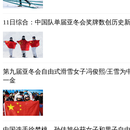
11日综合：中国队单届亚冬会奖牌数创历史
第九届亚冬会自由式滑雪女子冯俊熙/王雪为
一金
中国选手徐梦桃、孙佳旭分获女子和男子自