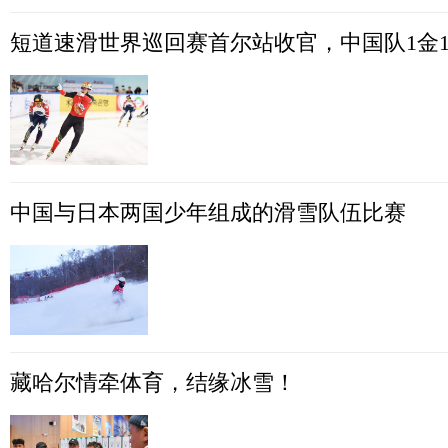
短道速滑世界巡回赛首尔站收官，中国队1金
中国与日本两国少年组成的滑雪队伍比赛
藏哈尔情牵体育，结缘冰雪！