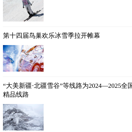
第十四届鸟巢欢乐冰雪季拉开帷幕
“大美新疆·北疆雪谷”等线路为2024—2025
精品线路