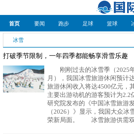
首页
要闻
跑步
足球
篮球
冰雪
打破季节限制，一年四季都能畅享滑雪乐趣
刚刚过去的冰雪季（2025年1
月），我国冰雪旅游休闲预计达
旅游休闲收入将达4500亿元，
主要出游动机的游客预计为2.
研究院发布的《中国冰雪旅游
（2026）》显示，我国大众冰
荣新局面。 冰雪旅游供需